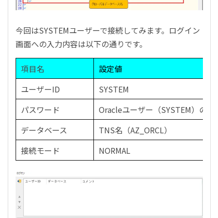
今回は
SYSTEM
ユーザーで接続してみます。ログイン
画面への入力内容は以下の通りです。
項目名
設定値
ユーザー
ID
SYSTEM
パスワード
Oracle
ユーザー（
SYSTEM
）のパ
データベース
TNS
名（
AZ_ORCL
）
接続モード
NORMAL