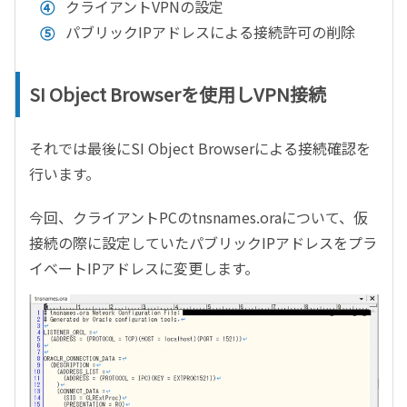
クライアントVPNの設定
パブリックIPアドレスによる接続許可の削除
SI Object Browserを使用しVPN接続
それでは最後に
SI Object Browser
による接続確認を
行います。
今回、クライアント
PC
の
tnsnames.ora
について、仮
接続の際に設定していたパブリック
IP
アドレスをプラ
イベート
IP
アドレスに変更します。