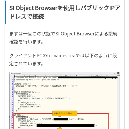
SI Object Browserを使用しパブリックIPア
ドレスで接続
まずは一旦この状態で
SI Object Browser
による接続
確認を行います。
クライアント
PC
の
tnsnames.ora
では以下のように設
定されています。