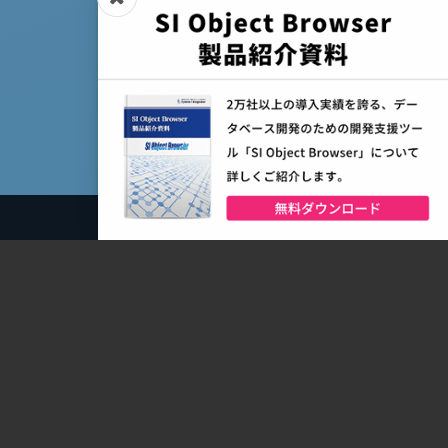
製品一覧
GRANDIT
GRANDIT miraimil
SAP S/4HANA® Cloud Public Edition
Asprova
mcframe