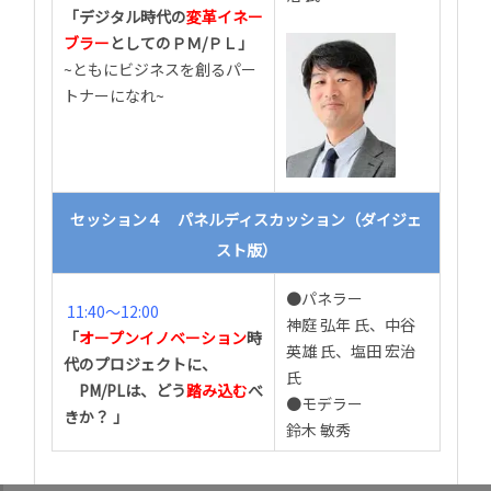
「デジタル時代の
変革イネー
ブラー
としてのＰＭ/ＰＬ
」
~ともにビジネスを創るパー
トナーになれ~
セッション４ パネルディスカッション（ダイジェ
スト版）
●パネラー
11:40～12:00
神庭 弘年 氏、
中谷
「
オープンイノベーション
時
英雄 氏、塩田 宏治
代のプロジェクトに、
氏
PM/PLは、どう
踏み込む
べ
●モデラー
きか？
」
鈴木 敏秀