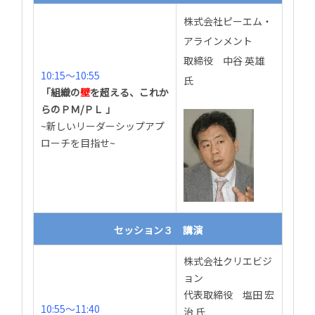
株式会社ピーエム・
アラインメント
取締役 中谷 英雄
10:15～10:55
氏
「組織の
壁
を超える、これか
らのＰＭ/ＰＬ
」
~新しいリーダーシップアプ
ローチを目指せ~
セッション３ 講演
株式会社クリエビジ
ョン
代表取締役 塩田 宏
10:55～11:40
治 氏