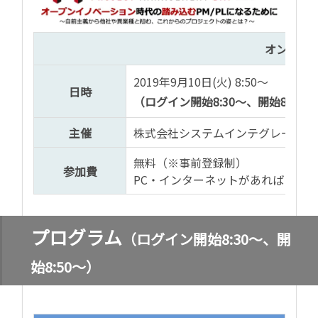
オンライ
2019年9月10日(火)
8:50～
日時
（ログイン開始8
:30
～、開始8
:50
～
主催
株式会社システムインテグレータ
無料（※事前登録制）
参加費
PC・インターネットがあればどこ
プログラム
（ログイン開始8
:30
～、開
始8
:50
～）