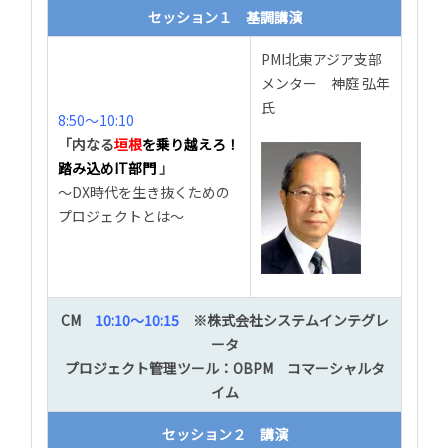
セッション１ 基調講演
PMI北東アジア支部
メンター 神庭 弘年
氏
8:50～10:10
「内なる
垣根
を乗り越えろ！
踏み込めIT部門
」
～DX時代を生き抜くための
プロジェクトとは～
CM
10:10～10:15
※株式会社システムインテグレ
ータ
プロジェクト管理ツール：
OBPM
コマーシャルタ
イム
セッション２ 講演