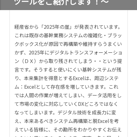
ツールをご紹介します！～
経産省から「
2025
年の崖」が発表されています。
これは既存の基幹業務システムの複雑化・ブラッ
クボックス化が原因で再構築や維持すらうまくい
かず、
2025
年にデジタルトランスフォーメーショ
ン（ＤＸ）から取り残されてしまう・・という提
言です。そうすると使いにくい基幹システムが残
り、本来集計を得意とする
Excel
は、周辺システ
ム：
Excel
として存在感を増していきます。これ
では人間の作業が増えてしまい、データ活用をし
て市場の変化に対応していく
DX
どころではなく
なってしまいます。デジタル技術を成長力に変
え、本来あるべきシステム再構築と脱
Excel
を考
えている皆様に、その勘所をわかりやすくお伝え