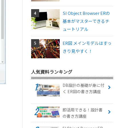
SI Object Browser ERの
基本がマスターできるチ
ュートリアル
ER図 メインモデルはすっ
きり見やすく！
人気資料ランキング
DB設計の基礎が身に付
く ER図の書き方講座
即活用できる！設計書
の書き方講座