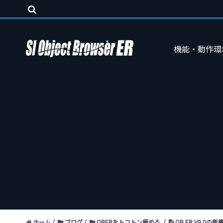
機能・動作環
ホーム
ブログ
OBERをトコトン極める
OB ER V9.0の新