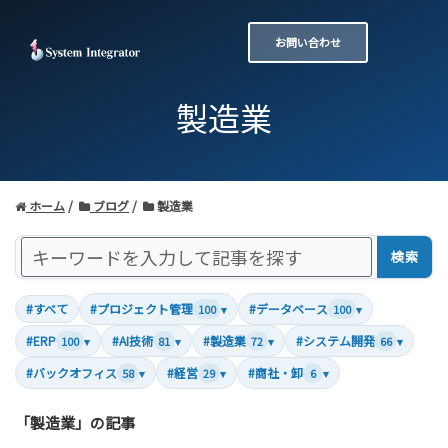
お問い合わせ
製造業
ホーム
ブログ
製造業
検索
#すべて
#プロジェクト管理
#データベース
100
▾
100
▾
#ERP
#AI技術
#製造業
#システム開発
100
▾
81
▾
72
▾
66
▾
#バックオフィス
#経営
#商社・卸
58
▾
29
▾
6
▾
「製造業」の記事