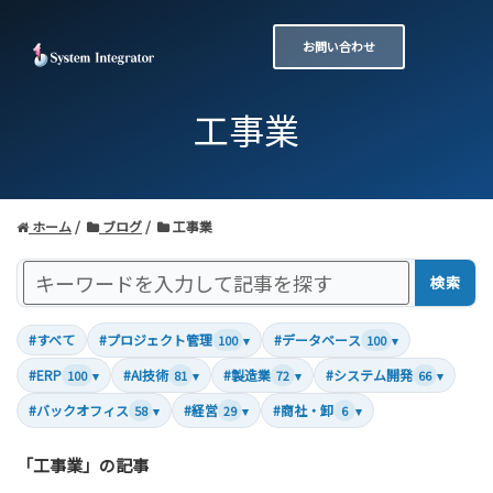
お問い合わせ
工事業
ホーム
ブログ
工事業
検索
#すべて
#プロジェクト管理
#データベース
100
▾
100
▾
#ERP
#AI技術
#製造業
#システム開発
100
▾
81
▾
72
▾
66
▾
#バックオフィス
#経営
#商社・卸
58
▾
29
▾
6
▾
「工事業」の記事