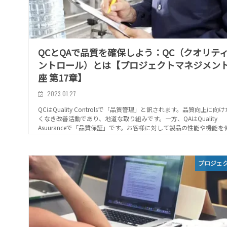
QCとQAで品質を確保しよう：QC（クオリテ
ントロール）とは【プロジェクトマネジメン
座 第17章】
2023.01.27
QCはQuality Controlsで「品質管理」と訳されます。品質向上に向
くなき改善活動であり、地道な取り組みです。一方、QAはQuality
Asuuranceで「品質保証」です。お客様に対して製品の性能や機能を
する言葉です...
プロジェ