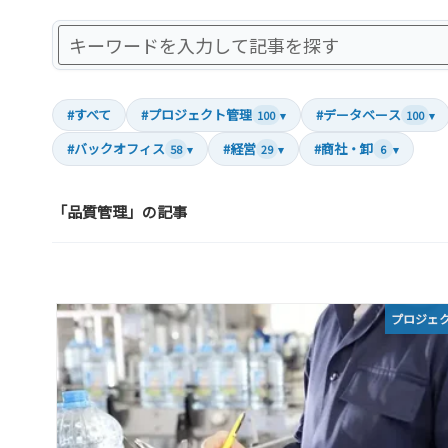
#すべて
#プロジェクト管理
#データベース
100
▾
100
▾
#バックオフィス
#経営
#商社・卸
58
▾
29
▾
6
▾
「品質管理」の記事
プロジェ