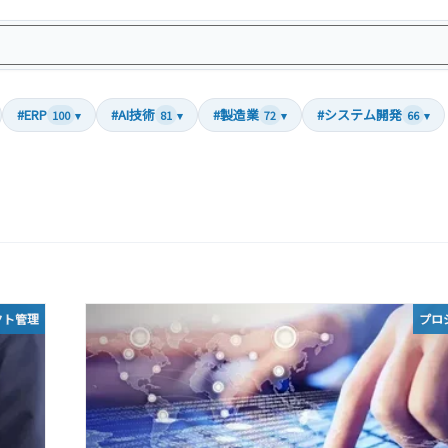
#ERP
#AI技術
#製造業
#システム開発
100
▾
81
▾
72
▾
66
▾
クト管理
プロ