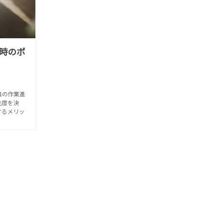
時のポ
員の作業進
先度を決
するメリッ