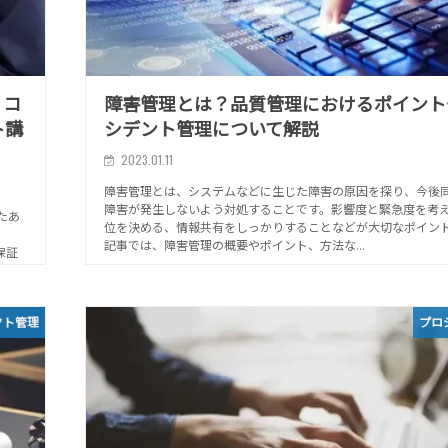
ィコ
障害管理とは？品質管理におけるポイント
ト講
シデント管理について解説
2023.01.11
障害管理とは、システムなどに生じた障害の原因を探り、今後
障害が発生しないよう対処することです。影響度と緊急度を考
けたあ
位を決める、情報共有をしっかりすることなどが大切なポイン
記事では、障害管理の概要やポイント、方法な...
保証
クト管理
プロ