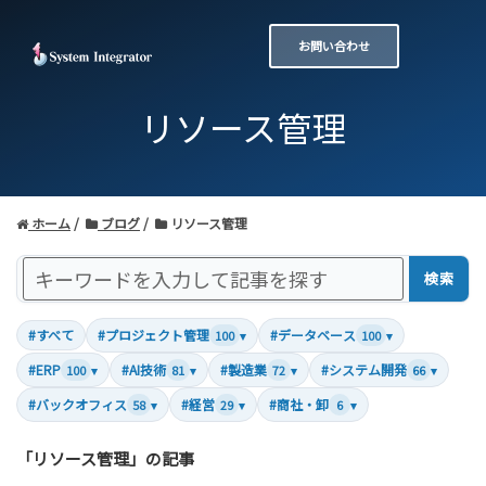
お問い合わせ
リソース管理
ホーム
ブログ
リソース管理
検索
#すべて
#プロジェクト管理
#データベース
100
▾
100
▾
#ERP
#AI技術
#製造業
#システム開発
100
▾
81
▾
72
▾
66
▾
#バックオフィス
#経営
#商社・卸
58
▾
29
▾
6
▾
「リソース管理」の記事