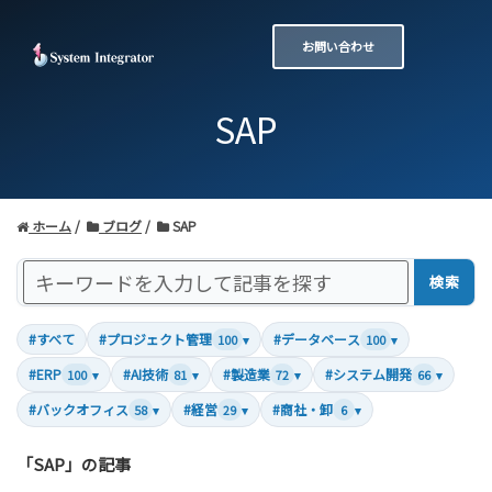
お問い合わせ
SAP
ホーム
ブログ
SAP
検索
#すべて
#プロジェクト管理
#データベース
100
▾
100
▾
#ERP
#AI技術
#製造業
#システム開発
100
▾
81
▾
72
▾
66
▾
#バックオフィス
#経営
#商社・卸
58
▾
29
▾
6
▾
「SAP」の記事