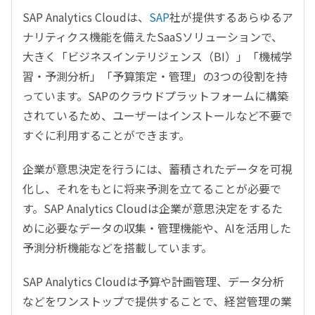
SAP Analytics Cloud
は、
SAP
社が提供するあらゆるア
ナリティクス機能を備えた
SaaS
ソリューションで、
大きく「ビジネスインテリジェンス（
BI
）」「機械学
習・予測分析」「予算策定・管理」の
3
つの役割を持
っています。
SAP
のクラウドプラットフォームに構築
されているため、ユーザーはインストールなど不要で
すぐに利用することができます。
企業が意思決定を行うには、蓄積されたデータを可視
化し、それをもとに将来予測を立てることが必要で
す。
SAP Analytics Cloud
は企業が意思決定をするた
めに必要なデータの収集・管理機能や、
AI
を活用した
予測分析機能などを搭載しています。
SAP Analytics Cloud
は予算や計画管理、データ分析
などをワンストップで提供することで、経営管理の業