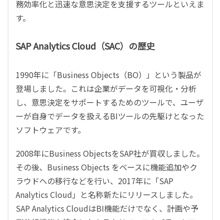
務効率化と迅速な意思決定を支援するツールといえま
す。
SAP Analytics Cloud
（
SAC
）の歴史
1990
年に「
Business Objects
（
BO
）」という製品が
登場しました。これは企業がデータを可視化・分析
し、意思決定をサポートするためのツールで、ユーザ
ーが自身でデータを扱える
BI
ツールの先駆けとなった
ソフトウェアです。
2008
年に
Business Objects
を
SAP
社が買収しました。
その後、
Business Objects
をベースに機能追加やク
ラウドへの移行などを行い、
2017
年に「
SAP
Analytics Cloud
」と名称新たにリリースしました。
SAP Analytics Cloud
は
BI
機能だけでなく、計画や予