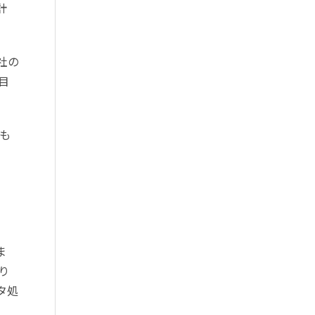
計
社の
目
も
ま
り
タ処