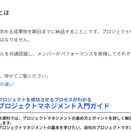
とは
求める成果物を期日までに納品すること」です。プロジェクト
はなりません。
ルを共通認識し、メンバーがパフォーマンスを発揮してそれぞ
、併せてご覧ください。
の違い