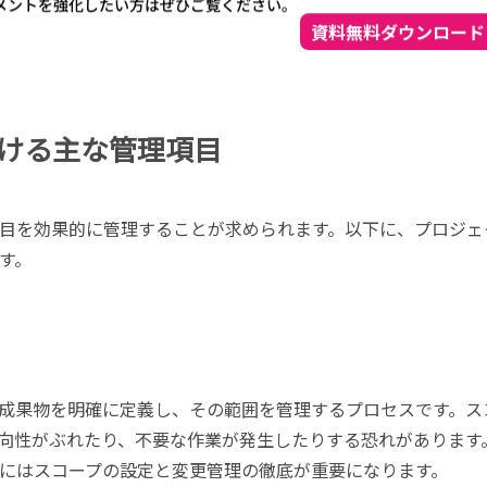
ける主な管理項目
目を効果的に管理することが求められます。以下に、プロジェ
す。
成果物を明確に定義し、その範囲を管理するプロセスです。ス
向性がぶれたり、不要な作業が発生したりする恐れがあります
にはスコープの設定と変更管理の徹底が重要になります。