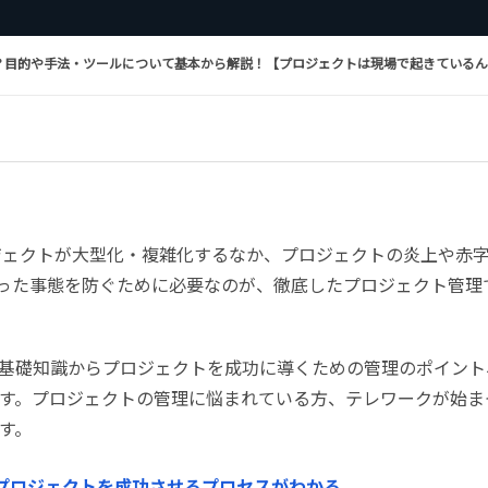
目的や手法・ツールについて基本から解説！【プロジェクトは現場で起きているん
ジェクトが大型化・複雑化するなか、プロジェクトの炎上や赤
った事態を防ぐために必要なのが、徹底したプロジェクト管理
基礎知識からプロジェクトを成功に導くための管理のポイント
す。プロジェクトの管理に悩まれている方、テレワークが始ま
す。