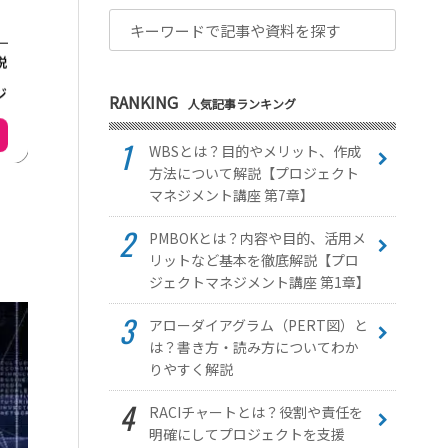
RANKING
人気記事ランキング
WBSとは？目的やメリット、作成
方法について解説【プロジェクト
マネジメント講座 第7章】
PMBOKとは？内容や目的、活用メ
リットなど基本を徹底解説【プロ
ジェクトマネジメント講座 第1章】
アローダイアグラム（PERT図）と
は？書き方・読み方についてわか
りやすく解説
RACIチャートとは？役割や責任を
明確にしてプロジェクトを支援