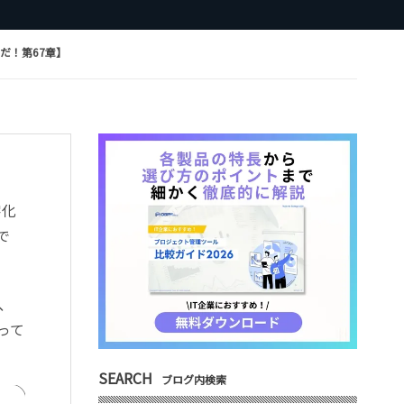
だ！第67章】
字化
で
、
って
SEARCH
ブログ内検索