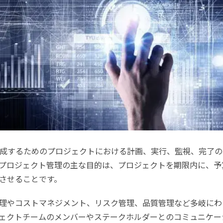
成するためのプロジェクトにおける計画、実行、監視、完了の
プロジェクト管理の主な目的は、プロジェクトを期限内に、予
させることです。
理やコストマネジメント、リスク管理、品質管理など多岐にわ
ェクトチームのメンバーやステークホルダーとのコミュニケー