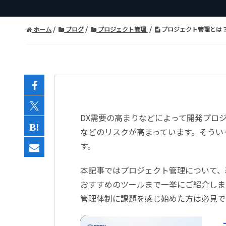
ホーム
ブログ
プロジェクト管理
プロジェクト管理とは？
DX需要の高まりなどによって開発プロ
などのリスクが高まっています。そうい
す。
本記事ではプロジェクト管理について、
おすすめのツールまで一挙にご紹介しま
管理体制に課題を感じ始めた方は必見で