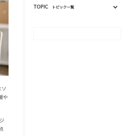
TOPIC
トピック一覧
なソ
援や
ジ
点