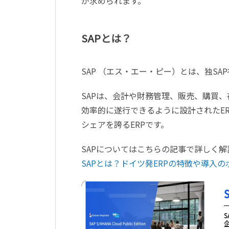
が求められます。
SAP
とは？
SAP
（エス・エー・ピー）とは、独
SAP
SAP
は、会計や財務管理、販売、購買、
効率的に遂行できるように設計された
E
シェアを誇る
ERP
です。
SAP
についてはこちらの記事で詳しく解
SAPとは？ドイツ発ERPの特徴や導入