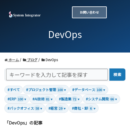
お問い合わせ
DevOps
ホーム
ブログ
DevOps
検索
#すべて
#プロジェクト管理
#データベース
100
▾
100
▾
#ERP
#AI技術
#製造業
#システム開発
100
▾
81
▾
72
▾
66
▾
#バックオフィス
#経営
#商社・卸
58
▾
29
▾
6
▾
「DevOps」の記事