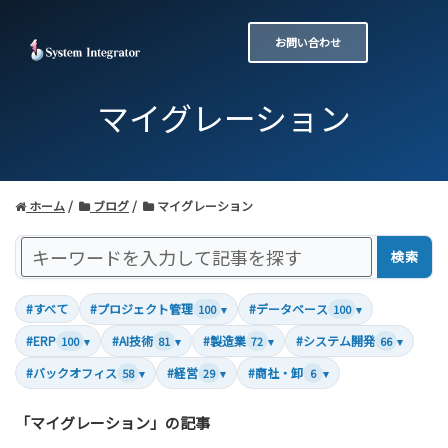
お問い合わせ
マイグレーション
ホーム
ブログ
マイグレーション
検索
#すべて
#プロジェクト管理
#データベース
100
▾
100
▾
#ERP
#AI技術
#製造業
#システム開発
100
▾
81
▾
72
▾
66
▾
#バックオフィス
#経営
#商社・卸
58
▾
29
▾
6
▾
「マイグレーション」の記事