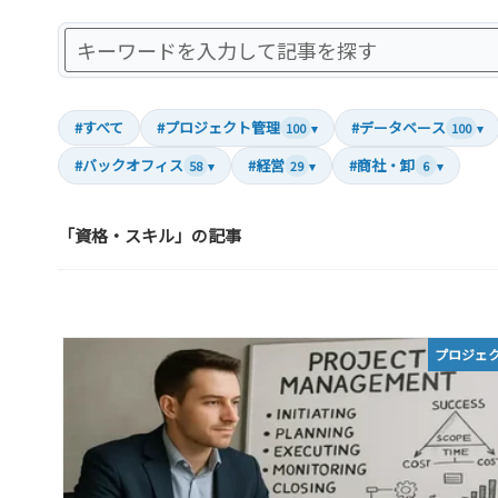
#すべて
#プロジェクト管理
#データベース
100
▾
100
▾
#バックオフィス
#経営
#商社・卸
58
▾
29
▾
6
▾
「資格・スキル」の記事
プロジェ