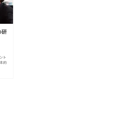
の研
ント
本的