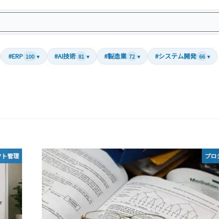
#ERP
#AI技術
#製造業
#システム開発
100
▾
81
▾
72
▾
66
▾
クト管理
プロ