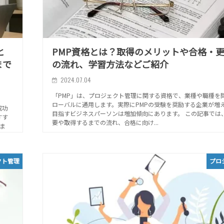
と
PMP資格とは？取得のメリットや合格・
まで
の流れ、学習方法などご紹介
2024.07.04
「PMP」は、プロジェクト管理に関する資格で、業種や職種を
ローバルに通用します。実際にPMPの受験を奨励する企業が増
成功
目指すビジネスパーソンは増加傾向にあります。 この記事では、
すす
要や取得するまでの流れ、合格に向け...
ま
クト管理
プロ