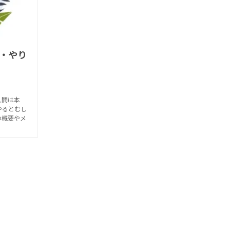
・やり
人間は本
やるとむし
の概要やメ