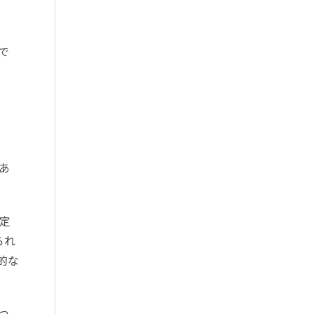
で
あ
定
られ
的な
つ