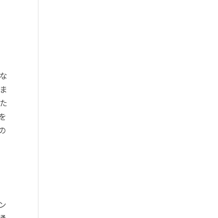
な
ま
た
を
の
ン