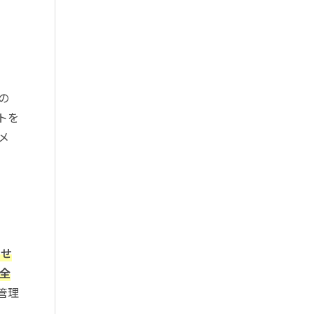
の
トを
メ
させ
全
管理