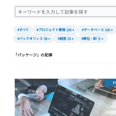
#すべて
#プロジェクト管理
#データベース
100
▾
100
▾
#バックオフィス
#経営
#商社・卸
58
▾
29
▾
6
▾
「パッケージ」の記事
E