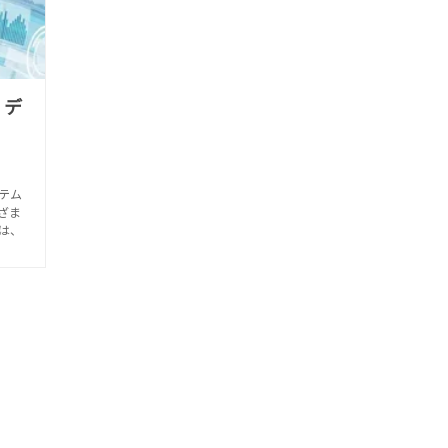
・デ
テム
ざま
は、