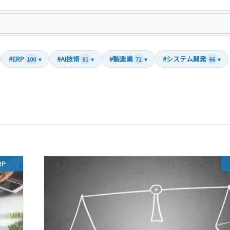
#ERP
#AI技術
#製造業
#システム開発
100
▾
81
▾
72
▾
66
▾
RP