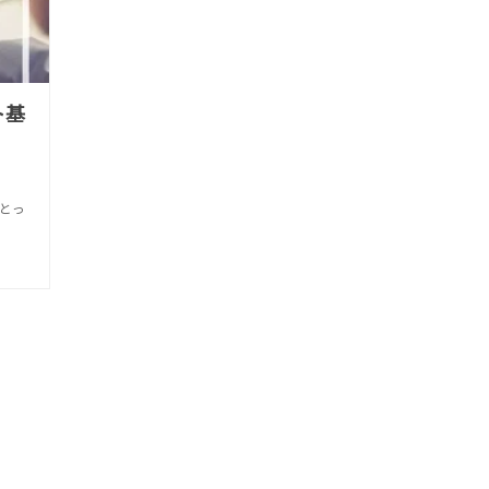
ト基
にとっ