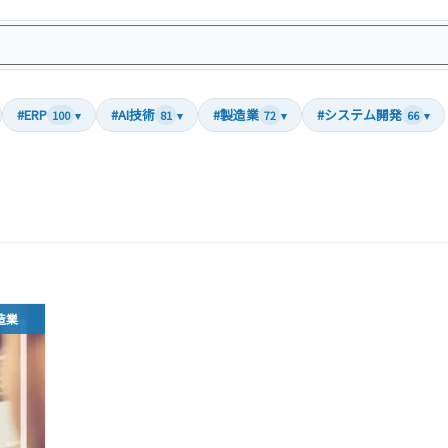
#ERP
#AI技術
#製造業
#システム開発
100
▾
81
▾
72
▾
66
▾
造業