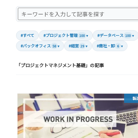
#すべて
#プロジェクト管理
#データベース
100
▾
100
▾
#バックオフィス
#経営
#商社・卸
58
▾
29
▾
6
▾
「プロジェクトマネジメント基礎」の記事
製