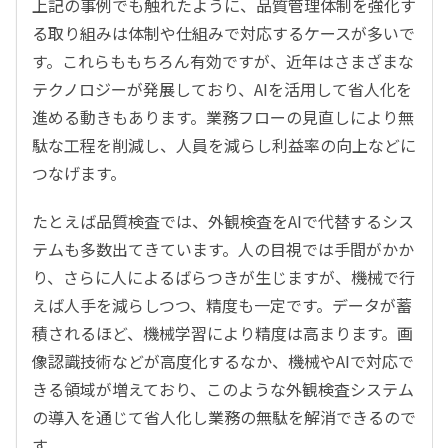
上記の事例でも触れたように、品質管理体制を強化す
る取り組みは体制や仕組みで対応するケースが多いで
す。これらももちろん有効ですが、近年はさまざまな
テクノロジーが発展しており、AIを活用して省人化を
進める動きもあります。業務フローの見直しにより無
駄な工程を削減し、人員を減らし利益率の向上などに
つなげます。
たとえば品質検査では、外観検査をAIで代替するシス
テムも多数出てきています。人の目視では手間がかか
り、さらに人によるばらつきが生じますが、機械で行
えば人手を減らしつつ、精度も一定です。データが蓄
積されるほど、機械学習により精度は高まります。画
像認識技術などが高度化するなか、機械やAIで対応で
きる領域が増えており、このような外観検査システム
の導入を通じて省人化し業務の無駄を解消できるので
す。