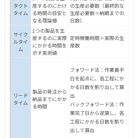
タクト
産するのにかけ
の生産必要数（最終的な
タイム
る時間の目安と
生産必要数÷納期までの
なる理論値
日数）
1つの製品を生
サイク
産するのに実際
定時稼働時間÷実際の生
ルタイ
にかかる時間を
産数
ム
示す実測値
フォワード法：作業着手
日を起点に、各工程にか
かる日数を割り出して算
製品の発注から
リード
出
納品までにかか
タイム
バックフォワード法：作
る時間
業完了日から逆算し、各
工程にかかる日数を割り
出して算出