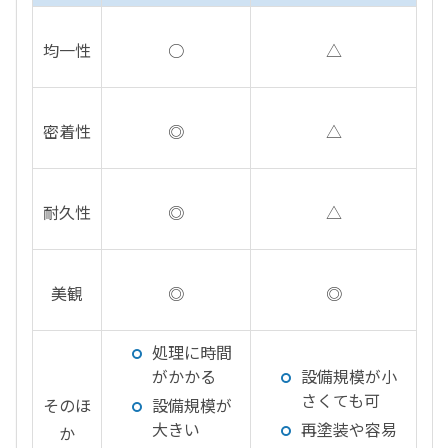
均一性
○
△
密着性
◎
△
耐久性
◎
△
美観
◎
◎
処理に時間
がかかる
設備規模が小
さくても可
そのほ
設備規模が
大きい
再塗装や容易
か