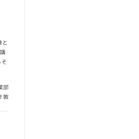
像と
講
らそ
業部
 敦