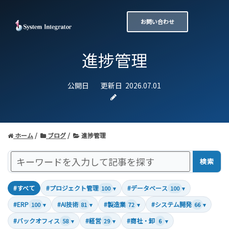
お問い合わせ
進捗管理
公開日
更新日
2026.07.01
ホーム
ブログ
進捗管理
検索
#すべて
#プロジェクト管理
#データベース
100
▾
100
▾
#ERP
#AI技術
#製造業
#システム開発
100
▾
81
▾
72
▾
66
▾
#バックオフィス
#経営
#商社・卸
58
▾
29
▾
6
▾