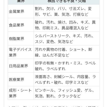
業界
検出できる不良・欠陥
割れ、欠け、バリ、寸法ズレ、変
金属業界
形、サビ、巣、気泡、打痕など
破れ、汚れ、焼け、凹み、キズ、異
食品業界
物、印刷ミス、異品種混入など
シルバーストリーク、キズ、汚れ、
樹脂業界
スジ、変色、気泡など
電子デバイス
汚れや異物の付着、ショート、断
業界
線、はんだ不足など
印字の有無・かすれ・ミス、ラベル
日用品業界
破れ、ラベルずれ
液面高さ、封緘シール、内容量、ラ
医療業界
ベルずれ・破れ、印字ミスなど
成形・シート
ピンホール、フィッシュ愛、ゲル、
業界
気泡、割れ、クラックなど