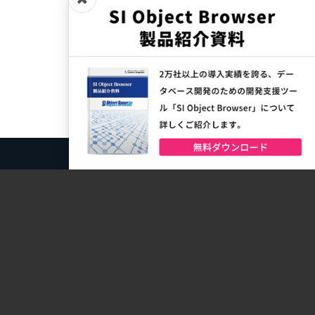
製品一覧
GRANDIT
GRANDIT miraimil
SAP S/4HANA® Cloud Public Edition
Asprova
mcframe