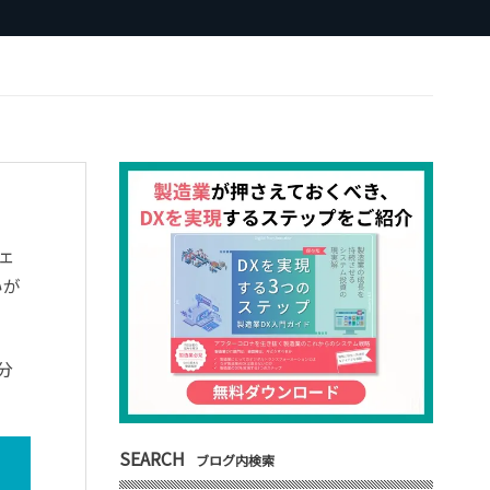
ェ
いが
分
SEARCH
ブログ内検索