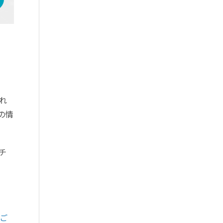
れ
の情
チ
ご