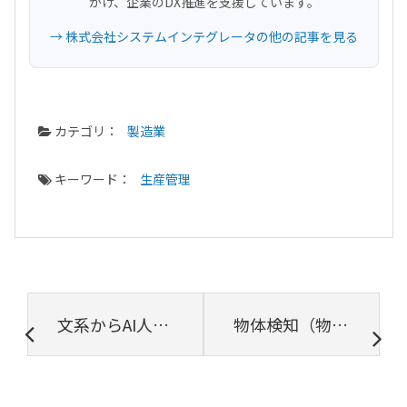
がけ、企業のDX推進を支援しています。
→ 株式会社システムインテグレータの他の記事を見る
カテゴリ：
製造業
キーワード：
生産管理
文系からAI人材になれるのか? 文系出身者に向いている職種とは
物体検知（物体検出）とは？仕組みや手法、主要モデル、事例を徹底解説