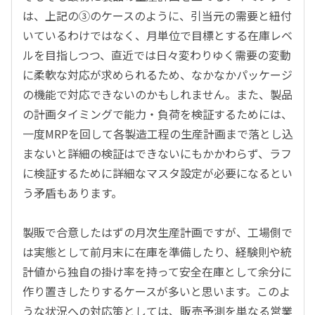
は、上記の③のケースのように、引当元の需要と紐付
いているわけではなく、月単位で目標とする在庫レベ
ルを目指しつつ、直近では日々変わりゆく需要の変動
に柔軟な対応が求められるため、なかなかパッケージ
の機能で対応できないのかもしれません。また、製品
の計画タイミングで能力・負荷を検証するためには、
一度MRPを回して各製造工程の生産計画まで落とし込
まないと詳細の検証はできないにもかかわらず、ラフ
に検証するために詳細なマスタ設定が必要になるとい
う矛盾もあります。
製販で合意したはずの月次生産計画ですが、工場側で
は実態として前月末に在庫を準備したり、経験則や統
計値から独自の掛け率を持って安全在庫として余分に
作り置きしたりするケースが多いと思います。このよ
うな状況への対応策としては、販売予測を単なる営業