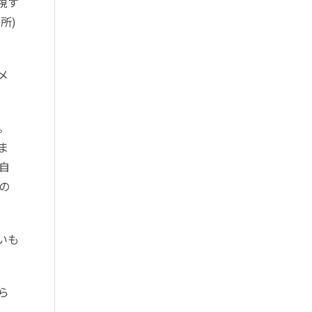
視す
所)
メ
。
ま
自
の
いも
ら