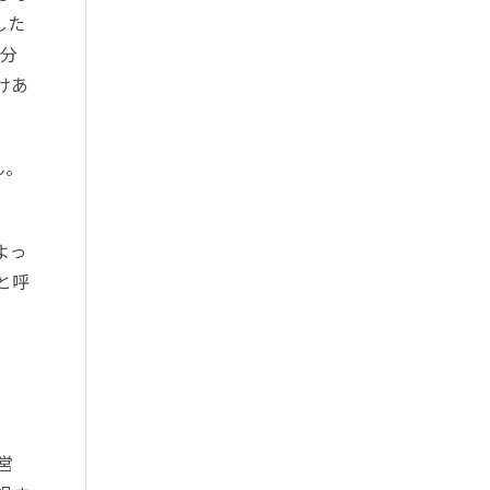
した
を分
けあ
ん。
よっ
と呼
営