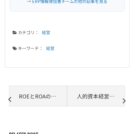
→ ERP情報発信者チームの他の記事を見る
カテゴリ：
経営
キーワード：
経営
ROEとROAの違いとは？定義と算出方法、ROEの改善方法をわかりやすく解説
人的資本経営とは？メリットや日本における取り組み、実践方法・ポイントを解説