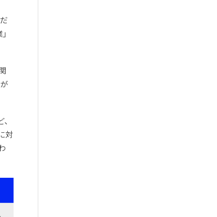
針だ
業」
関
性が
ど、
に対
わ