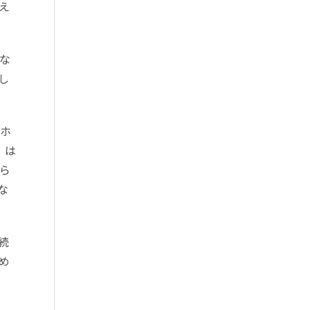
え
な
し
クホ
」は
ら
な
続
め