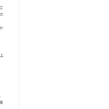
工
の
か
上
、
報