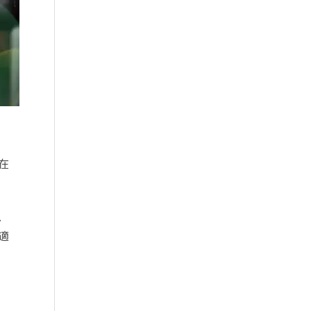
在
、
適