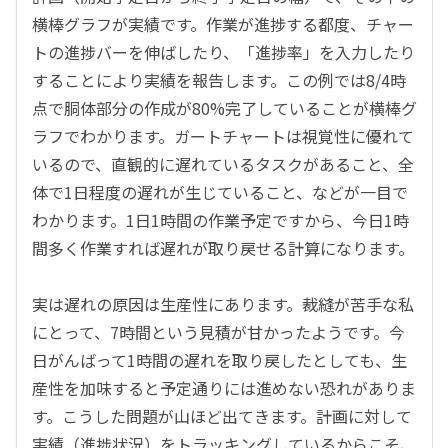
横棒グラフが実績です。作業が進捗する都度、チャー
トの進捗バーを伸ばしたり、「進捗率」を入力したり
することにより実績を報告します。この例では8/4時
点で胴体部分の作成が80%完了していることが横棒グ
ラフでわかります。ガートチャートは視覚性に優れて
いるので、直観的に遅れているタスクがあること、全
体で1日程度の遅れが生じていること、などが一目で
わかります。1日1時間の作業予定ですから、今日1時
間多く作業すれば遅れが取り戻せる計算になります。
実は遅れの原因は生産性にあります。
裁縫が苦手な私
にとって、7時間という見積が甘かったようです。今
日がんばって1時間の遅れを取り戻したとしても、生
産性を加味すると予定通りには進めない恐れがありま
す。こうした問題が山ほど出てきます。
計画に対して
実績（進捗状況）をトラッキングしているからこそ、