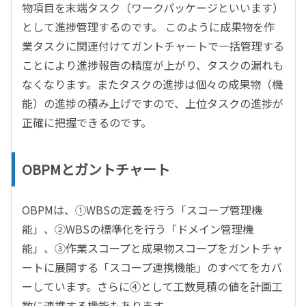
物項目を末端タスク（ワークパッケージといいます）
として
進捗管理するのです。 このように成果物を作
業タスクに関連付けてガントチャートで一括管理する
ことにより
進捗報告の精度が上がり、タスクの漏れも
なくなります。
またタスクの進捗は個々の成果物（機
能）の進捗の積み上げですので、上位タスクの進捗が
正確に把握できるのです。
OBPMとガントチャート
OBPM
は、①
WBS
の定義を行う「スコープ管理機
能」、②
WBS
の標準化を行う「ドメイン管理機
能」、③作業スコープと成果物スコープをガントチャ
ートに展開する「スコープ連携機能」のすべてをカバ
ーしています。さらに④として工数見積の値を計画工
数に連携する機能もあります。