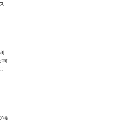
ス
を利
が可
こ
グ機