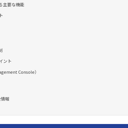
トする主要な機能
ト
制
ポイント
ement Console）
金情報