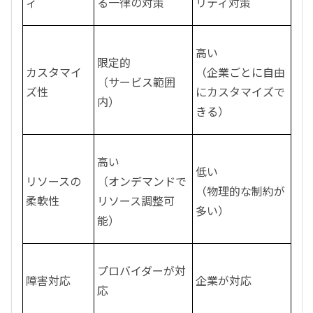
ィ
る一律の対策
リティ対策
高い
限定的
カスタマイ
（企業ごとに自由
（サービス範囲
ズ性
にカスタマイズで
内）
きる）
高い
低い
リソースの
（オンデマンドで
（物理的な制約が
柔軟性
リソース調整可
多い）
能）
プロバイダーが対
障害対応
企業が対応
応