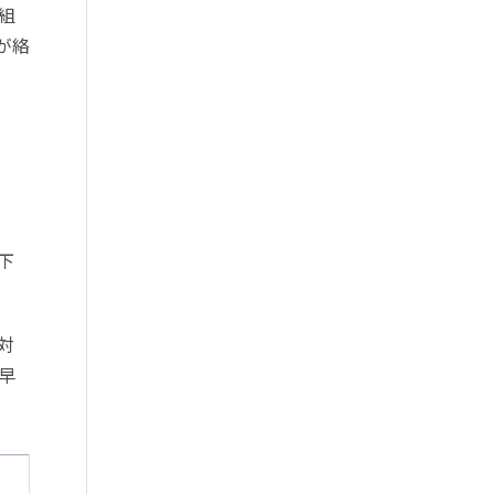
組
が絡
下
対
早