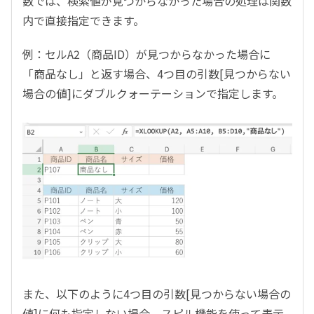
数では、検索値が見つからなかった場合の処理は関数
内で直接指定できます。
例：セル
A2
（商品
ID
）が見つからなかった場合に
「商品なし」と返す場合、
4
つ目の引数
[
見つからない
場合の値
]
にダブルクォーテーションで指定します。
また、以下のように
4
つ目の引数
[
見つからない場合の
値
]
に何も指定しない場合、スピル機能を使って表示