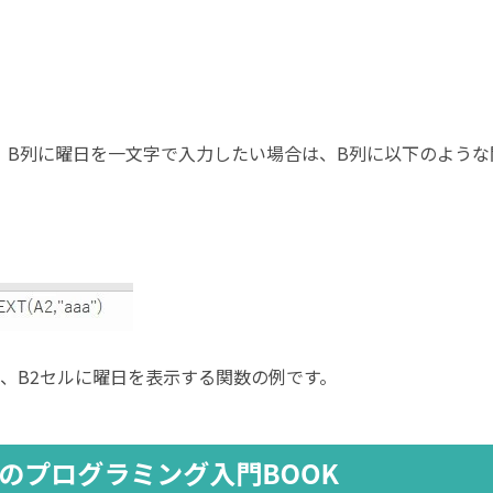
、
B
列に曜日を一文字で入力したい場合は、
B
列に以下のような
て、
B2
セルに曜日を表示する関数の例です。