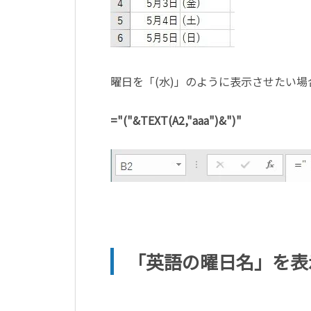
曜日を「(水)」のように表示させたい
="("&TEXT(A2,"aaa")&")"
「英語の曜日名」を表