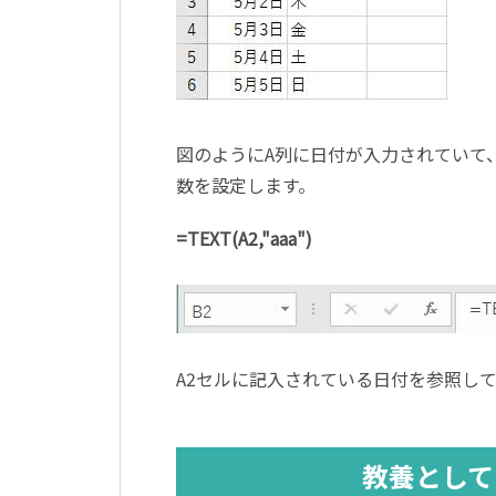
図のように
A
列に日付が入力されていて
数を設定します。
=TEXT(A2,"aaa")
A2
セルに記入されている日付を参照し