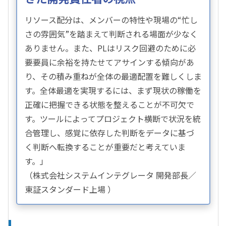
リソース配分は、メンバーの特性や現場の“忙し
さの雰囲気”を踏まえて判断される場面が少なく
ありません。また、PLはリスク回避のために必
要要員に余裕を持たせてアサインする傾向があ
り、その積み重ねが全体の最適配置を難しくしま
す。全体最適を実現するには、まず現状の稼働を
正確に把握できる状態を整えることが不可欠で
す。ツールによってプロジェクト横断で状況を統
合管理し、感覚に依存した判断をデータに基づ
く判断へ転換することが重要だと考えていま
す。」
（株式会社システムインテグレータ 開発部長／
東証スタンダード上場 ）