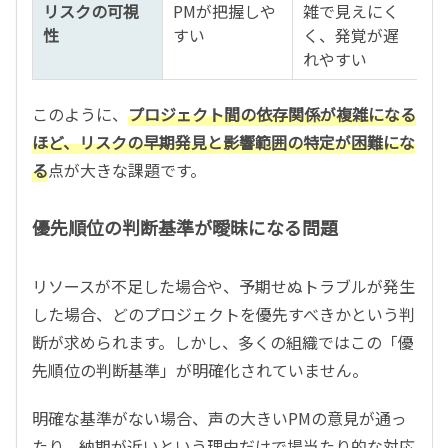
リスクの可視
PMが把握しや
雑で見えにく
性
すい
く、発覚が遅
れやすい
このように、
プロジェクト間の依存関係が複雑になる
ほど、リスクの早期発見と影響範囲の特定が困難にな
る
点が大きな課題です。
優先順位の判断基準が曖昧になる問題
リソースが不足した場合や、予期せぬトラブルが発生
した場合、どのプロジェクトを優先すべきかという判
断が求められます。しかし、多くの組織ではこの「優
先順位の判断基準」が明確化されていません。
明確な基準がない場合、声の大きいPMの意見が通っ
たり、納期が近いという理由だけで場当たり的な対応