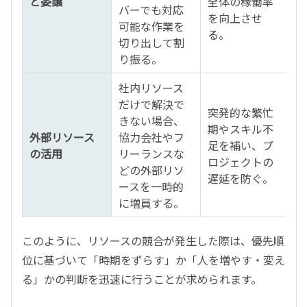
と委譲
全体の稼働率
バーでも対応
を向上させ
可能な作業を
る。
切り出して割
り振る。
社内リソース
だけで解決で
突発的な繁忙
きない場合、
期やスキル不
外部リソース
協力会社やフ
足を補い、プ
の活用
リーランスな
ロジェクトの
どの外部リソ
遅延を防ぐ。
ースを一時的
に増員する。
このように、リソースの競合が発生した際は、優先順
位に基づいて「時期をずらす」か「人を増やす・変え
る」かの判断を迅速に行うことが求められます。