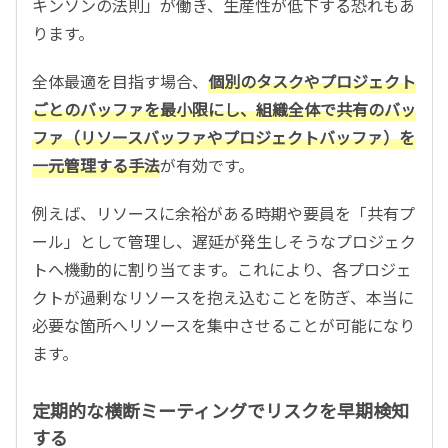
キンソンの法則」が働き、生産性が低下する恐れもあ
ります。
全体最適を目指す場合、
個別のタスクやプロジェクト
ごとのバッファを最小限にし、組織全体で共有のバッ
ファ（リソースバッファやプロジェクトバッファ）を
一元管理する手法
が有効です。
例えば、リソースに余裕がある時期や要員を「共有プ
ール」として管理し、遅延が発生しそうなプロジェク
トへ機動的に割り当てます。これにより、各プロジェ
クトが過剰なリソースを抱え込むことを防ぎ、本当に
必要な箇所へリソースを集中させることが可能になり
ます。
定期的な横断ミーティングでリスクを早期検知
する