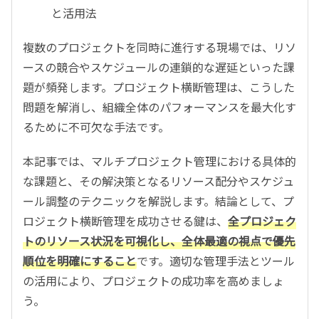
と活用法
複数のプロジェクトを同時に進行する現場では、リソ
ースの競合やスケジュールの連鎖的な遅延といった課
題が頻発します。プロジェクト横断管理は、こうした
問題を解消し、組織全体のパフォーマンスを最大化す
るために不可欠な手法です。
本記事では、マルチプロジェクト管理における具体的
な課題と、その解決策となるリソース配分やスケジュ
ール調整のテクニックを解説します。結論として、プ
ロジェクト横断管理を成功させる鍵は、
全プロジェク
トのリソース状況を可視化し、全体最適の視点で優先
順位を明確にすること
です。適切な管理手法とツール
の活用により、プロジェクトの成功率を高めましょ
う。