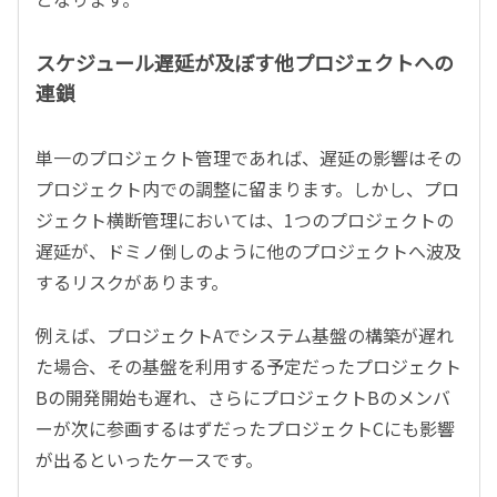
スケジュール遅延が及ぼす他プロジェクトへの
連鎖
単一のプロジェクト管理であれば、遅延の影響はその
プロジェクト内での調整に留まります。しかし、プロ
ジェクト横断管理においては、1つのプロジェクトの
遅延が、ドミノ倒しのように他のプロジェクトへ波及
するリスクがあります。
例えば、プロジェクトAでシステム基盤の構築が遅れ
た場合、その基盤を利用する予定だったプロジェクト
Bの開発開始も遅れ、さらにプロジェクトBのメンバ
ーが次に参画するはずだったプロジェクトCにも影響
が出るといったケースです。