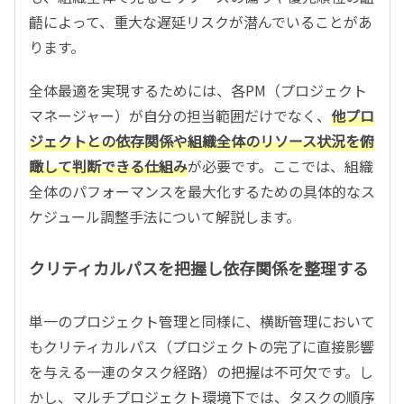
齬によって、重大な遅延リスクが潜んでいることがあ
ります。
全体最適を実現するためには、各PM（プロジェクト
マネージャー）が自分の担当範囲だけでなく、
他プロ
ジェクトとの依存関係や組織全体のリソース状況を俯
瞰して判断できる仕組み
が必要です。ここでは、組織
全体のパフォーマンスを最大化するための具体的なス
ケジュール調整手法について解説します。
クリティカルパスを把握し依存関係を整理する
単一のプロジェクト管理と同様に、横断管理において
もクリティカルパス（プロジェクトの完了に直接影響
を与える一連のタスク経路）の把握は不可欠です。し
かし、マルチプロジェクト環境下では、タスクの順序