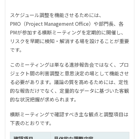
スケジュール調整を機能させるためには、
PMO（Project Management Office）や部門長、各
PMが参加する横断ミーティングを定期的に開催し、
リスクを早期に検知・解消する場を設けることが重要
です。
このミーティングは単なる進捗報告会ではなく、プロ
ジェクト間の利害調整と意思決定の場として機能させ
る必要があります。議論の質を高めるためには、定性
的な報告だけでなく、定量的なデータに基づいた客観
的な状況把握が求められます。
横断ミーティングで確認すべき主な観点と調整項目は
下表のとおりです。
確認項目
具体的な調整内容