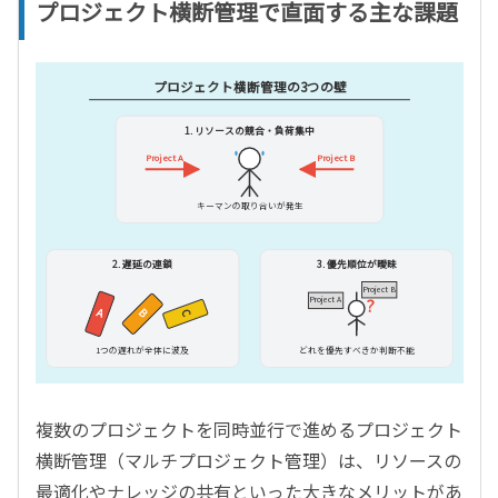
プロジェクト横断管理で直面する主な課題
プロジェクト横断管理の3つの壁
1. リソースの競合・負荷集中
Project A
Project B
キーマンの取り合いが発生
2. 遅延の連鎖
3. 優先順位が曖昧
Project B
Project A
?
A
B
C
1つの遅れが全体に波及
どれを優先すべきか判断不能
複数のプロジェクトを同時並行で進めるプロジェクト
横断管理（マルチプロジェクト管理）は、リソースの
最適化やナレッジの共有といった大きなメリットがあ