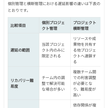
個別管理と横断管理における遅延影響の違いは下表の
とおりです。
個別プロジェ
プロジェクト
比較項目
クト管理
横断管理
リソースや成
当該プロジェ
果物を共有す
遅延の範囲
クト内のみに
る他プロジェ
限定される
クトへ連鎖す
る
複数チーム間
チーム内の調
での利害調整
リカバリー難
整で解決可能
が必要とな
易度
な場合が多い
り、難易度が
高い
依存関係が複