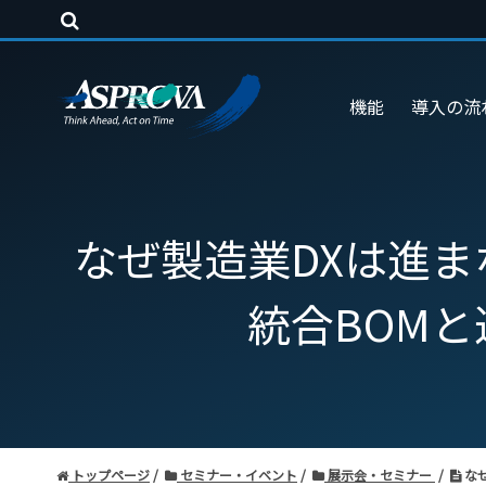
機能
導入の流
なぜ製造業DXは進
統合BOM
トップページ
セミナー・イベント
展示会・セミナー
な