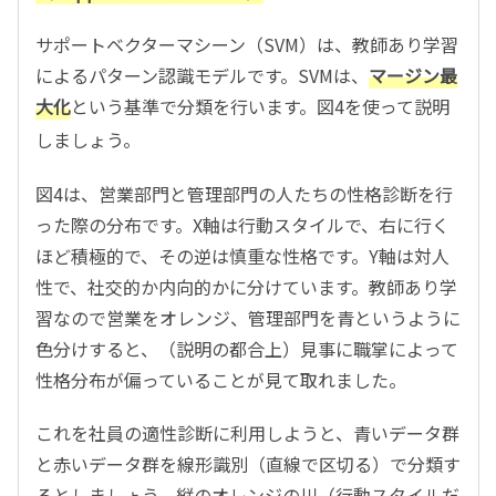
サポートベクターマシーン（SVM）は、教師あり学習
によるパターン認識モデルです。SVMは、
マージン最
大化
という基準で分類を行います。図4を使って説明
しましょう。
図4は、営業部門と管理部門の人たちの性格診断を行
った際の分布です。X軸は行動スタイルで、右に行く
ほど積極的で、その逆は慎重な性格です。Y軸は対人
性で、社交的か内向的かに分けています。教師あり学
習なので営業をオレンジ、管理部門を青というように
色分けすると、（説明の都合上）見事に職掌によって
性格分布が偏っていることが見て取れました。
これを社員の適性診断に利用しようと、青いデータ群
と赤いデータ群を線形識別（直線で区切る）で分類す
るとしましょう。縦のオレンジの川（行動スタイルだ