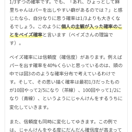
1/3ずつの確率です。でも、「あれ、ひょっとして麻
里ちゃんはパーを出しやすい癖があるのでは？」と感
じたなら、自分なりに思う確率は1/3よりも大きくな
るでしょう。このように
個人の主観が入った確率のこ
とをベイズ確率
と言います（ベイズさんの理論で
す）。
ベイズ確率には信頼度（確信度）があります。例えば
パーを出す確率を40%くらいと思っているのは、頭の
中では図3ののような確率分布で考えているわけで
す。そして、その思い描く確率は最初1/3だったもの
が10回やって2/5になり（茶線）、100回やって1/2に
なり（青線）、というようにじゃんけんをするうちに
変化していきます。
また、信頼度も同時に変化してゆきます。この例で
は、じゃんけんをやる度にだんだん確信度が高まって