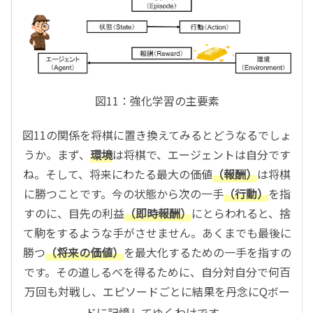
図11：強化学習の主要素
図11の関係を将棋に置き換えてみるとどうなるでしょ
うか。まず、
環境
は将棋で、エージェントは自分です
ね。そして、将来にわたる最大の価値
（報酬）
は将棋
に勝つことです。今の状態から次の一手
（行動）
を指
すのに、目先の利益
（即時報酬）
にとらわれると、捨
て駒をするような手がさせません。あくまでも最後に
勝つ
（将来の価値）
を最大化するための一手を指すの
です。その道しるべを得るために、自分対自分で何百
万回も対戦し、エピソードごとに結果を丹念にQボー
ドに記憶してゆくわけです。