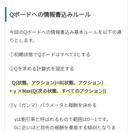
Q
ボード
への情報書込みルール
今回のQボードへの情報書込み基本ルールを以下の通
りとします。
①初期状態でQボードはすべて0とする
②Qを求める計算式を設定する
Q(状態、アクション)=R(状態、アクション）
+ γ ×Max(Q(次の状態、すべてのアクション))
③γ（ガンマ）パラメータと報酬を決める
γは割引率と呼ばれるもので範囲は0～1です。
0に近いほど目先の報酬を重視する傾向となりま