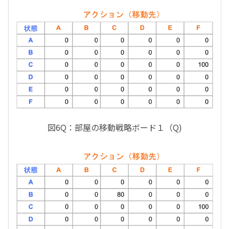
図6Q：部屋の移動戦略ボード１（Q)