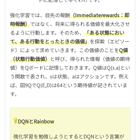
強化学習では、目先の報酬
（
Immediate
rewards：即
時報酬）
ではなく、将来に得られる価値を最大化させ
るように行動します。そのため、
「ある状態におい
て、ある行動をとったときの価値」
を探索（エピソー
ド）によって求めていきます。この価値のことを
Q値
（状態行動価値）
と呼び、得られた情報（価値の期待
値）をQボードに記憶しておきます。Q値はQ(s.a)とい
う関数で表され、sは状態、aはアクションです。例え
ば、図9QでQ(E,D)は64という期待値が記されていま
す。
DQNとRainbow
強化学習を勉強しようとするとDQNという言葉が