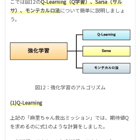
こでは図12の
Q-Learning
（
Q
学習）、
Sarsa
（サル
サ）、モンテカルロ法
について簡単に説明しましょ
う。
図12：強化学習のアルゴリズム
(1)
Q-Learning
上記の「麻里ちゃん救出ミッション」では、期待値Q
を求めるのに式1のような計算をしました。