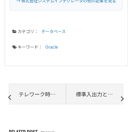
→ 株式会社システムインテグレータの他の記事を見る
カテゴリ：
データベース
キーワード：
Oracle
テレワーク時代に求められるERP像を考える
標準入出力とは？プログラミングテストの過去問で解説