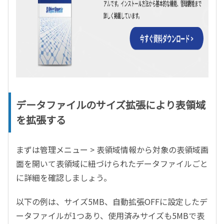
データファイルのサイズ拡張により表領域
を拡張する
まずは管理メニュー
>
表領域情報から対象の表領域画
面を開いて表領域に紐づけられたデータファイルごと
に詳細を確認しましょう。
以下の例は、サイズ
5MB
、自動拡張
OFF
に設定したデ
ータファイルが
1
つあり、使用済みサイズも
5MB
で表