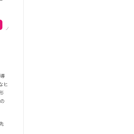
、導
なヒ
形
の
先