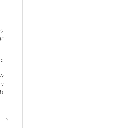
り
に
で
を
ッ
れ