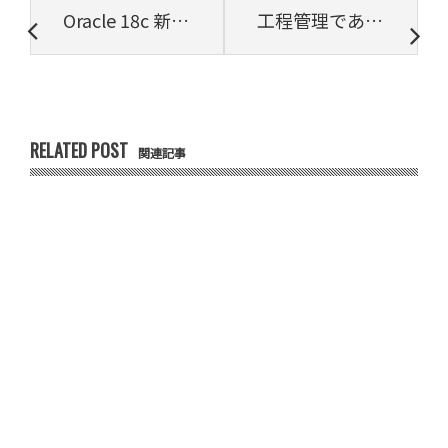
Oracle 18c 新機能 スキーマ限定アカウントを作成する
工程管理であっぱれ！ソフト開発にもたらすメリットとは！【プロジェクトは現場で起きているんだ！第46章】
RELATED POST
関連記事