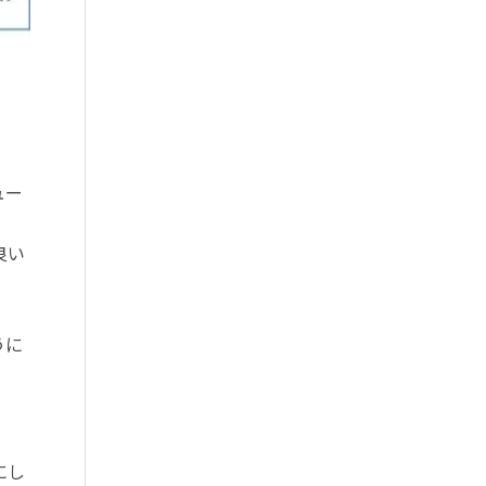
ュー
良い
うに
にし