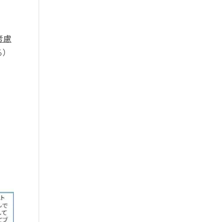
考慮
る）