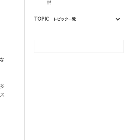
説
TOPIC
トピック一覧
な
多
ス